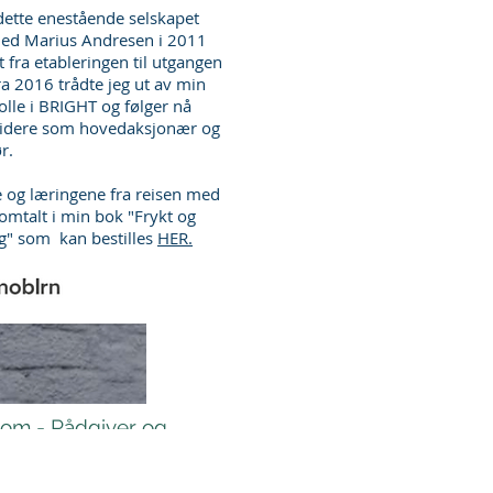
 dette enestående selskapet
d Marius Andresen i 2011
t fra etableringen til utgangen
a 2016 trådte jeg ut av min
olle i BRIGHT og følger nå
videre som hovedaksjonær og
r.
e og læringene fra reisen med
omtalt i min bok "Frykt og
g" som kan bestilles
HER.
om - Rådgiver og
n unik plattform for e-læring