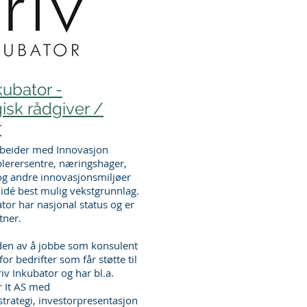
kubator -
isk rådgiver /
r
beider med Innovasjon
blerersentre, næringshager,
g andre innovasjonsmiljøer
n idé best mulig vekstgrunnlag.
tor har nasjonal status og er
tner.
eden av å jobbe som konsulent
or bedrifter som får støtte til
riv Inkubator og har bl.a.
r It AS med
trategi, investorpresentasjon