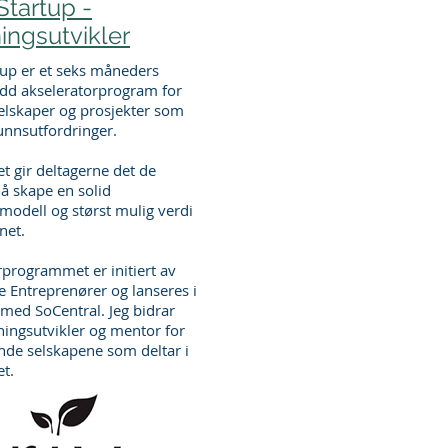
Startup -
ingsutvikler
tup er et seks måneders
dd akseleratorprogram for
selskaper og prosjekter som
unnsutfordringer.
 gir deltagerne det de
 å skape en solid
modell og størst mulig verdi
net.
rprogrammet er initiert av
e Entreprenører og lanseres i
med SoCentral. Jeg bidrar
ningsutvikler og mentor for
nde selskapene som deltar i
et.