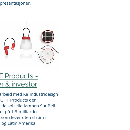
 presentasjoner.
 Products -
r & investor
arbeid med K8 Industridesign
RIGHT Products den
ede solcelle-lampen SunBell
t på 1,3 milliarder
som lever uten strøm i
a og Latin Amerika.