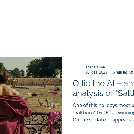
stup AS
English
Tjenester
Prosjekter & inve
Kristian Bye
30. des. 2023
6 min lesing
Ollie the AI – an
analysis of "Sal
One of this holidays most 
"Saltburn" by Oscar-winnin
On the surface, it appears a