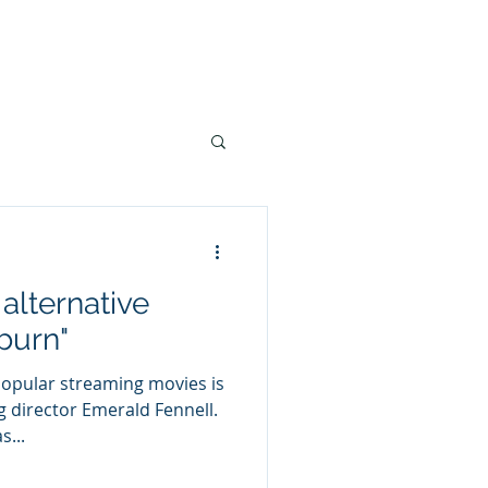
steringer
Bestill bok
Kontakt
More
 alternative
tburn"
popular streaming movies is
g director Emerald Fennell.
s...