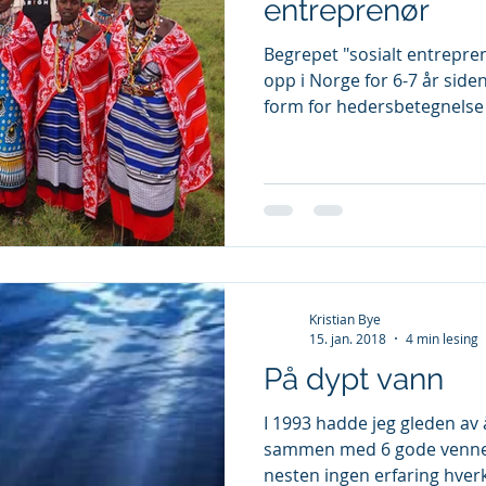
entreprenør
Begrepet "sosialt entrepre
opp i Norge for 6-7 år side
form for hedersbetegnelse f
Kristian Bye
15. jan. 2018
4 min lesing
På dypt vann
I 1993 hadde jeg gleden av 
sammen med 6 gode venner i
nesten ingen erfaring hver