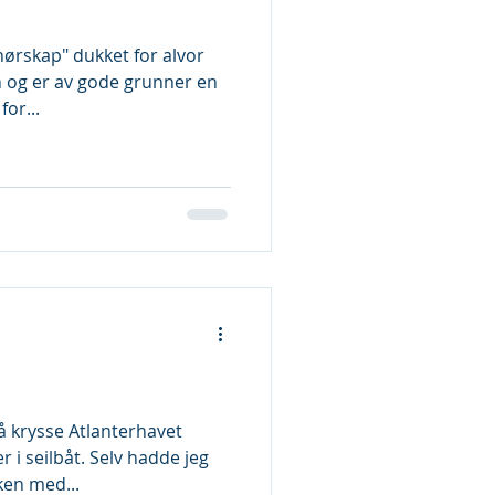
nørskap" dukket for alvor
n og er av gode grunner en
or...
å krysse Atlanterhavet
 seilbåt. Selv hadde jeg
ken med...