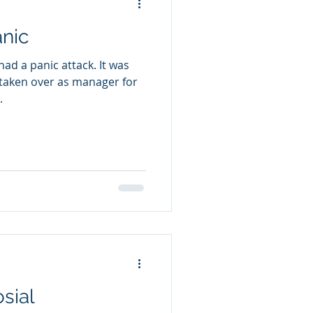
nic
had a panic attack. It was
 taken over as manager for
.
osial